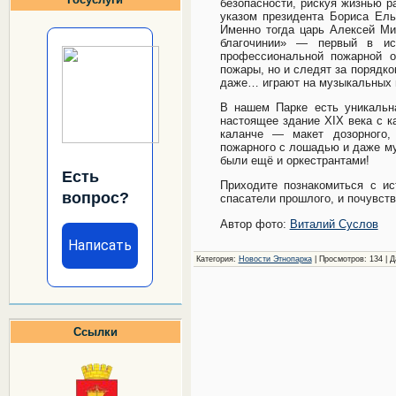
безопасности, рискуя жизнью р
указом президента Бориса Ель
Именно тогда царь Алексей Ми
благочинии» — первый в ис
профессиональной пожарной о
пожары, но и следят за порядк
даже… играют на музыкальных 
В нашем Парке есть уникальн
настоящее здание XIX века с к
каланче — макет дозорного,
пожарного с лошадью и даже м
были ещё и оркестрантами!
Есть
Приходите познакомиться с ис
вопрос?
спасатели прошлого, и почувст
Автор фото:
Виталий Суслов
Написать
Категория:
Новости Этнопарка
| Просмотров: 134 | 
Ссылки