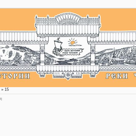
»
15
8]