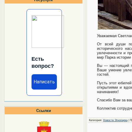
Уважаемая Светлан
От всей души по
исторического на
увлеченности и п
мир Парка истории 
Есть
вопрос?
Вы — настоящий пр
Ваше умение увле
гостей.
Написать
Пусть этот юбилей
открытиями и вдох
начинаниях!
Спасибо Вам за ваш
Коллектив сотрудн
Ссылки
Категория:
Новости Этнопарка
| П