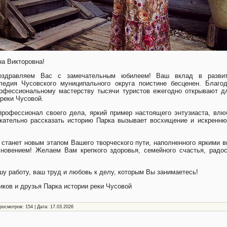
а Викторовна!
здравляем Вас с замечательным юбилеем! Ваш вклад в развит
следия Чусовского муниципального округа поистине бесценен. Благо
рофессиональному мастерству тысячи туристов ежегодно открывают д
реки Чусовой.
офессионал своего дела, яркий пример настоящего энтузиаста, влюб
кательно рассказать историю Парка вызывает восхищение и искренню
 станет новым этапом Вашего творческого пути, наполненного яркими 
новением! Желаем Вам крепкого здоровья, семейного счастья, радос
у работу, ваш труд и любовь к делу, которым Вы занимаетесь!
иков и друзья Парка истории реки Чусовой
росмотров: 154 | Дата:
17.03.2026