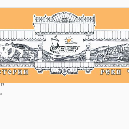
17
8]