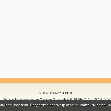
© 2003-2026 МАУ «ПИРЧ»
г. Чусовой, Пермский край, ул. Ударника, 30, телефон:
8-904-844-21-73, 8-34256-55552
оты пользователя. Продолжая просмотр страниц сайта, вы соглаша
При использовании материалов сайта ссылка на сайт
etnopark.com
обязательна!