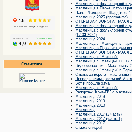
Масленица с фольклорной ст
Масленица в Парке истории рек
Павел Фёдорович Шардаков. "Н
Масленица 2025 (программа)
ОТКРЫВАЙ ВОРОТА - МАСЛЕ
Масленица с фольклорной студ
Масленица с фольклорной студ
(17.03.2024)
Масленица 2024
Масленица с "Матицей" в Парке
Масленица в Парке истории ре
ОТКРЫВАЙ ВОРОТА - МАСЛ
Масленица с "Матицей"
Масленица с "Матицей" 06.03.
Статистика
Видеорепортаж с Масленицы 2
Масленица с "Матицей" в Парке
Открывай ворота - масленица 
Проводы зимы красочной Масл
Вот и прошла зима!
Масленица с "Матицей"
Репортаж "Крит-ТВ" с Маслени
Масленица 2019
Масленица 2019
Масленица 2018
Масленица
Масленица 2017 (2 часть)
Масленица 2017 (часть 1)
Масленица 2017
С масленицей!