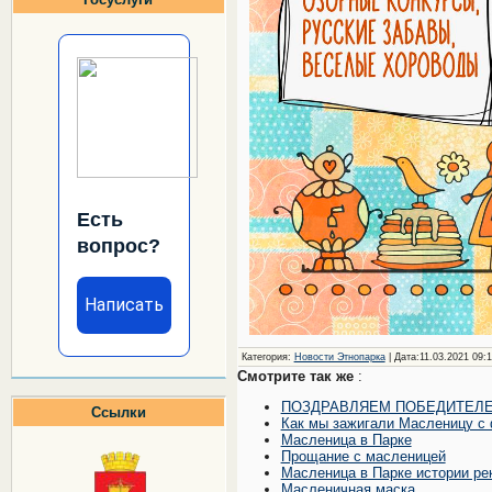
Есть
вопрос?
Написать
Категория
:
Новости Этнопарка
| Дата:11.03.2021 09:1
Смотрите так же
:
ПОЗДРАВЛЯЕМ ПОБЕДИТЕЛ
Ссылки
Как мы зажигали Масленицу с 
Масленица в Парке
Прощание с масленицей
Масленица в Парке истории рек
Масленичная маска