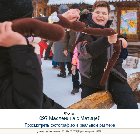
Фото:
097 Масленица с Матицей
Просмотреть фотографию в реальном размере
Дата добавления
: 25.02.2023 |
Просмотров
: 400 |