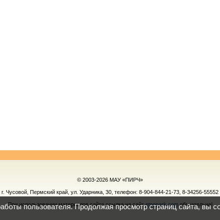
© 2003-2026 МАУ «ПИРЧ»
г. Чусовой, Пермский край, ул. Ударника, 30, телефон:
8-904-844-21-73, 8-34256-55552
При использовании материалов сайта ссылка на сайт
etnopark.com
обязательна!
работы пользователя. Продолжая просмотр страниц сайта, вы с