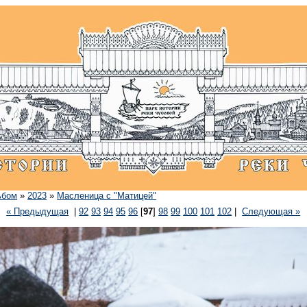
ьбом
»
2023
»
Масленица с "Матицей"
« Предыдущая
|
92
93
94
95
96
[
97
]
98
99
100
101
102
|
Следующая »