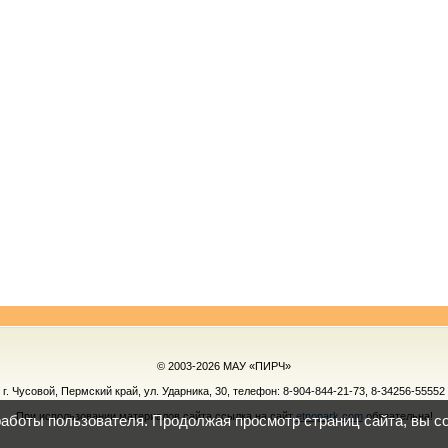
© 2003-2026 МАУ «ПИРЧ»
г. Чусовой, Пермский край, ул. Ударника, 30, телефон:
8-904-844-21-73, 8-34256-55552
При использовании материалов сайта ссылка на сайт
etnopark.com
обязательна!
работы пользователя. Продолжая просмотр страниц сайта, вы с