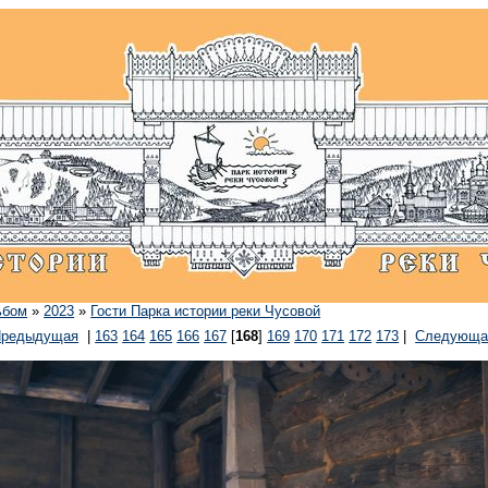
ьбом
»
2023
»
Гости Парка истории реки Чусовой
Предыдущая
|
163
164
165
166
167
[
168
]
169
170
171
172
173
|
Следующа