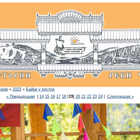
ьбом
»
2023
»
Байки у костра
« Предыдущая
|
14
15
16
17
18
[
19
]
20
21
22
23
24
|
Следующая »