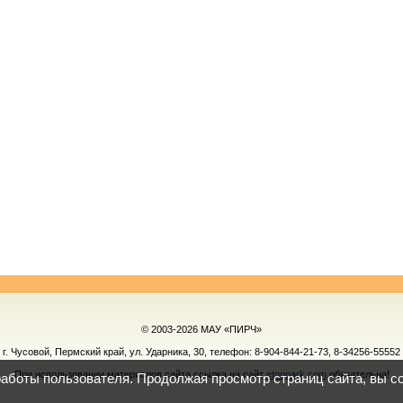
© 2003-2026 МАУ «ПИРЧ»
г. Чусовой, Пермский край, ул. Ударника, 30, телефон:
8-904-844-21-73, 8-34256-55552
При использовании материалов сайта ссылка на сайт
etnopark.com
обязательна!
работы пользователя. Продолжая просмотр страниц сайта, вы с