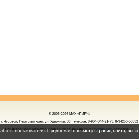
© 2003-2026 МАУ «ПИРЧ»
г. Чусовой, Пермский край, ул. Ударника, 30, телефон:
8-904-844-21-73, 8-34256-55552
При использовании материалов сайта ссылка на сайт
etnopark.com
обязательна!
работы пользователя. Продолжая просмотр страниц сайта, вы с