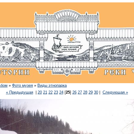
ьбом
»
Фото музея
»
Виды этнопарка
« Предыдущая
|
20
21
22
23
24
[
25
]
26
27
28
29
30
|
Следующая »