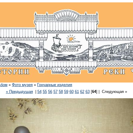
ьбом
»
Фото музея
»
Гончарные изделия
« Предыдущая
|
54
55
56
57
58
59
60
61
62
63
[
64
] |
Следующая »