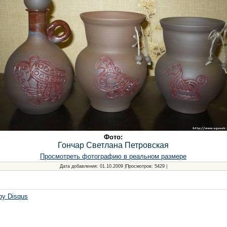
Фото:
Гончар Светлана Петровская
Просмотреть фотографию в реальном размере
Дата добавления
: 01.10.2009 |
Просмотров
: 5429 |
 by
Disqus