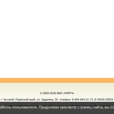
© 2003-2026 МАУ «ПИРЧ»
г. Чусовой, Пермский край, ул. Ударника, 30, телефон:
8-904-844-21-73, 8-34256-55552
При использовании материалов сайта ссылка на сайт
etnopark.com
обязательна!
работы пользователя. Продолжая просмотр страниц сайта, вы с