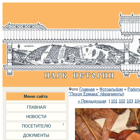
Фото
Главная
»
Фотоальбом
»
Работ
"Поход Ермака" (фрагменты)
Меню сайта
« Предыдущая
|
101
102
103
10
ГЛАВНАЯ
НОВОСТИ
ПОСЕТИТЕЛЮ
ДОКУМЕНТЫ