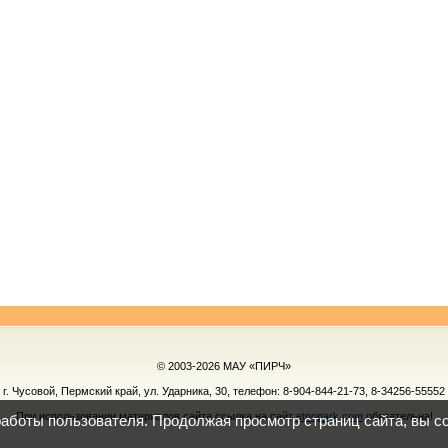
© 2003-2026 МАУ «ПИРЧ»
г. Чусовой, Пермский край, ул. Ударника, 30, телефон:
8-904-844-21-73, 8-34256-55552
При использовании материалов сайта ссылка на сайт
etnopark.com
обязательна!
работы пользователя. Продолжая просмотр страниц сайта, вы с