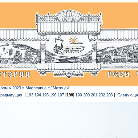
ьбом
»
2023
»
Масленица с "Матицей"
Предыдущая
|
193
194
195
196
197
[
198
]
199
200
201
202
203
|
Следующа