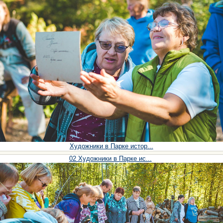
Художники в Парке истор...
02 Художники в Парке ис...