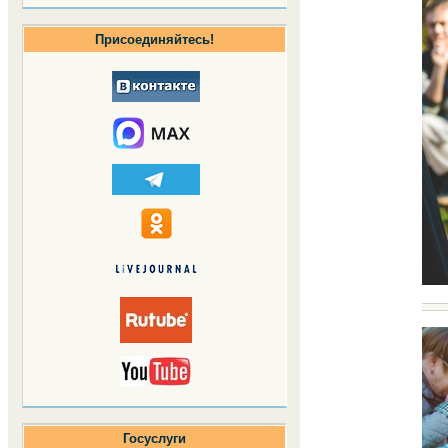
Присоединяйтесь!
Госуслуги