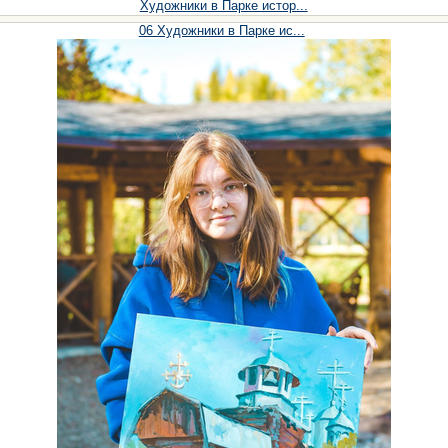
Художники в Парке истор...
06 Художники в Парке ис...