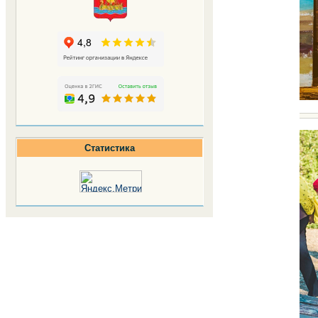
Статистика