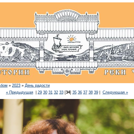
ьбом
»
2023
»
День радости
« Предыдущая
|
29
30
31
32
33
[
34
]
35
36
37
38
39
|
Следующая »