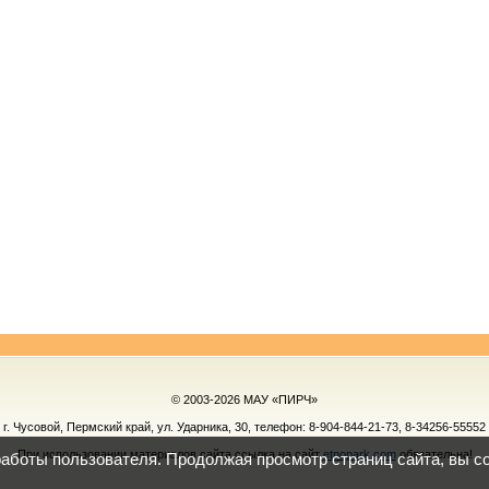
© 2003-2026 МАУ «ПИРЧ»
г. Чусовой, Пермский край, ул. Ударника, 30, телефон:
8-904-844-21-73, 8-34256-55552
При использовании материалов сайта ссылка на сайт
etnopark.com
обязательна!
работы пользователя. Продолжая просмотр страниц сайта, вы с