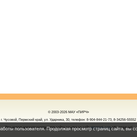
© 2003-2026 МАУ «ПИРЧ»
г. Чусовой, Пермский край, ул. Ударника, 30, телефон:
8-904-844-21-73, 8-34256-55552
При использовании материалов сайта ссылка на сайт
etnopark.com
обязательна!
работы пользователя. Продолжая просмотр страниц сайта, вы с