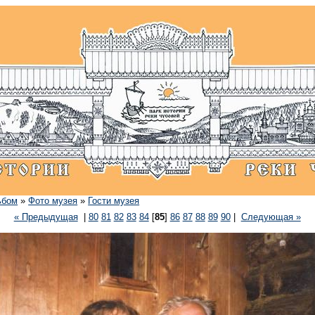
ьбом
»
Фото музея
»
Гости музея
« Предыдущая
|
80
81
82
83
84
[
85
]
86
87
88
89
90
|
Следующая »