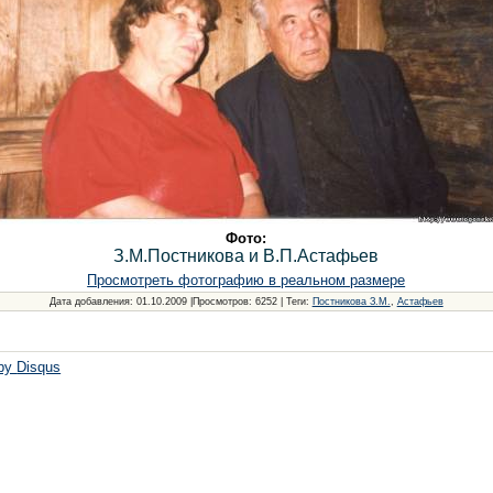
Фото:
З.М.Постникова и В.П.Астафьев
Просмотреть фотографию в реальном размере
Дата добавления
: 01.10.2009 |
Просмотров
: 6252 |
Теги
:
Постникова З.М.
,
Астафьев
 by
Disqus